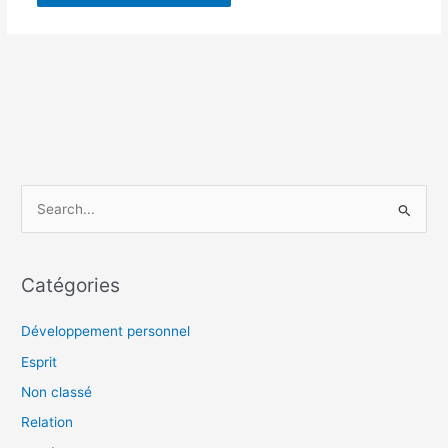
R
e
c
Catégories
h
e
Développement personnel
r
Esprit
c
Non classé
h
Relation
e