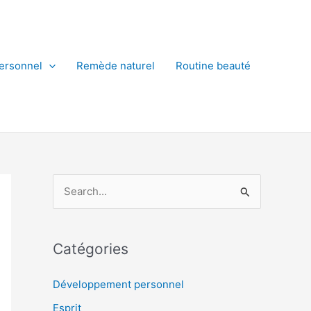
ersonnel
Remède naturel
Routine beauté
R
e
c
Catégories
h
e
Développement personnel
r
Esprit