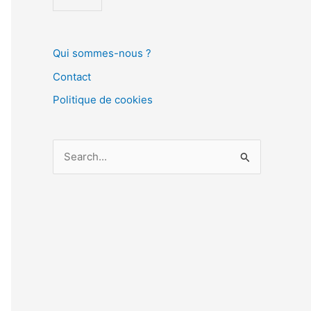
Qui sommes-nous ?
Contact
Politique de cookies
R
e
c
h
e
r
c
h