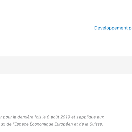
Consent
Consent
Consent
Consent
Consent
Consent
Statistiques
Marketing
to
to
to
to
to
to
service
service
service
service
service
service
google-
wp-
visual-
complianz
elementor
divers
Développement p
analytics
do-
composer
not-
track
r pour la dernière fois le 8 août 2019 et s’applique aux
aux de l’Espace Économique Européen et de la Suisse.