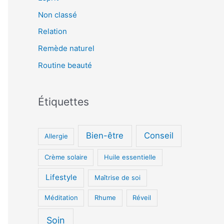
c
Non classé
h
Relation
e
Remède naturel
r
Routine beauté
:
Étiquettes
Bien-être
Conseil
Allergie
Crème solaire
Huile essentielle
Lifestyle
Maîtrise de soi
Méditation
Rhume
Réveil
Soin