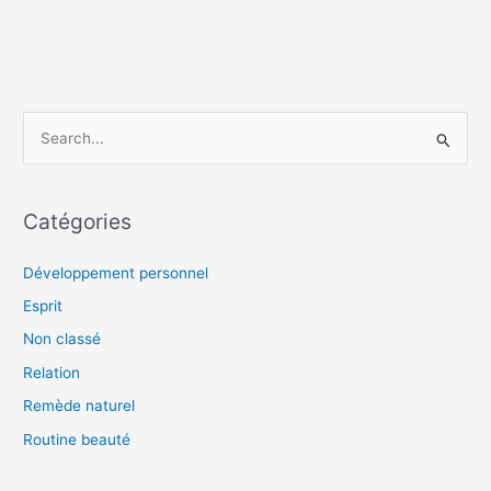
R
e
c
Catégories
h
e
Développement personnel
r
Esprit
c
Non classé
h
Relation
e
Remède naturel
r
Routine beauté
: