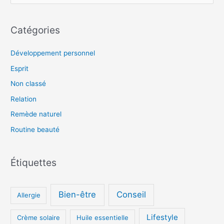
e
c
Catégories
h
e
Développement personnel
r
Esprit
c
Non classé
h
Relation
e
Remède naturel
r
Routine beauté
:
Étiquettes
Bien-être
Conseil
Allergie
Lifestyle
Crème solaire
Huile essentielle