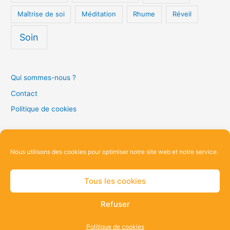
Maîtrise de soi
Méditation
Rhume
Réveil
Soin
Qui sommes-nous ?
Contact
Politique de cookies
R
Nous utilisons des cookies pour optimiser notre site web et notre service.
e
c
Tous les cookies
h
Copyright © 2026 Blog équilibre
Refuser
e
r
Politique de cookies