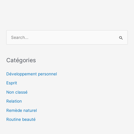
R
e
c
Catégories
h
e
Développement personnel
r
Esprit
c
Non classé
h
Relation
e
Remède naturel
r
Routine beauté
: